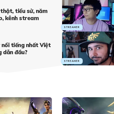
hật, tiểu sử, năm
ệp, kênh stream
STREAMER
nổi tiếng nhất Việt
g dẫn đầu?
STREAMER