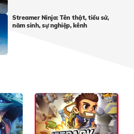
Streamer Ninja: Tên thật, tiểu sử,
năm sinh, sự nghiệp, kênh