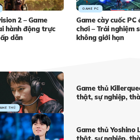
GAME PC
ision 2 – Game
Game cày cuốc PC 
ai hành động trực
chơi – Trải nghiệm 
hấp dẫn
không giới hạn
Game thủ Killerque
thật, sự nghiệp, th
AME THỦ
Game thủ Yoshino 
thật, sự nghiệp, th