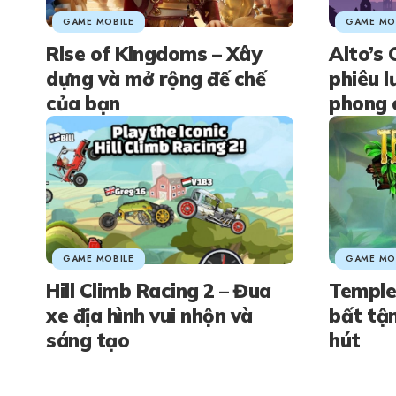
GAME MOBILE
GAME MO
Rise of Kingdoms – Xây
Alto’s
dựng và mở rộng đế chế
phiêu l
của bạn
phong 
GAME MOBILE
GAME MO
Hill Climb Racing 2 – Đua
Temple
xe địa hình vui nhộn và
bất tận
sáng tạo
hút