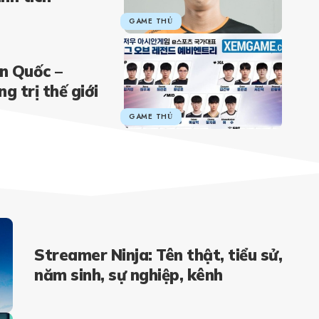
GAME THỦ
n Quốc –
g trị thế giới
GAME THỦ
Streamer Ninja: Tên thật, tiểu sử,
năm sinh, sự nghiệp, kênh