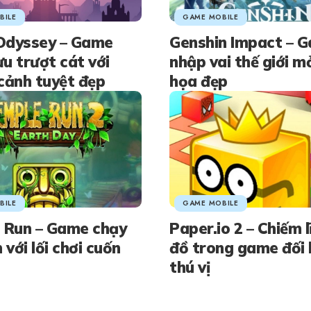
BILE
GAME MOBILE
 Odyssey – Game
Genshin Impact – 
ưu trượt cát với
nhập vai thế giới m
cảnh tuyệt đẹp
họa đẹp
BILE
GAME MOBILE
 Run – Game chạy
Paper.io 2 – Chiếm 
 với lối chơi cuốn
đồ trong game đối
thú vị