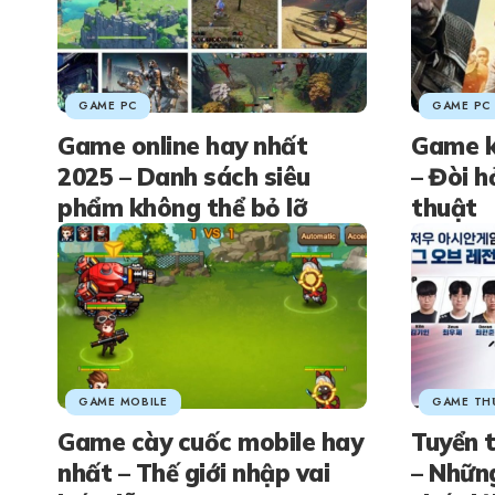
GAME PC
GAME PC
Game online hay nhất
Game k
2025 – Danh sách siêu
– Đòi h
phẩm không thể bỏ lỡ
thuật
GAME MOBILE
GAME TH
Game cày cuốc mobile hay
Tuyển 
nhất – Thế giới nhập vai
– Những