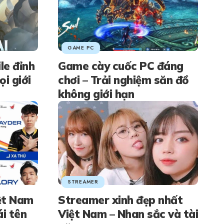
GAME PC
le đỉnh
Game cày cuốc PC đáng
i giới
chơi – Trải nghiệm săn đồ
không giới hạn
STREAMER
ệt Nam
Streamer xinh đẹp nhất
i tên
Việt Nam – Nhan sắc và tài