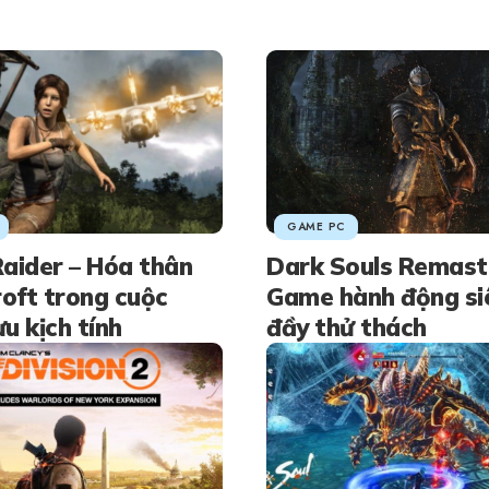
GAME PC
aider – Hóa thân
Dark Souls Remast
roft trong cuộc
Game hành động si
ưu kịch tính
đầy thử thách