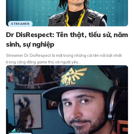
STREAMER
Dr DisRespect: Tên thật, tiểu sử, năm
sinh, sự nghiệp
Streamer Dr DisRespect là một trong những cái tên nổi bật nhất
trong cộng đồng game thủ và người yêu…