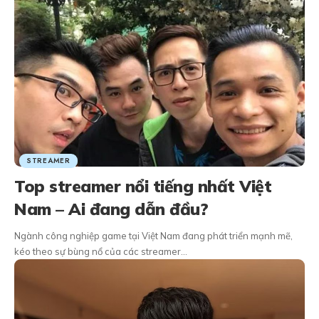
STREAMER
Top streamer nổi tiếng nhất Việt
Nam – Ai đang dẫn đầu?
Ngành công nghiệp game tại Việt Nam đang phát triển mạnh mẽ,
kéo theo sự bùng nổ của các streamer…