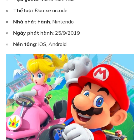
Thể loại
: Đua xe arcade
Nhà phát hành
: Nintendo
Ngày phát hành
: 25/9/2019
Nền tảng
: iOS, Android