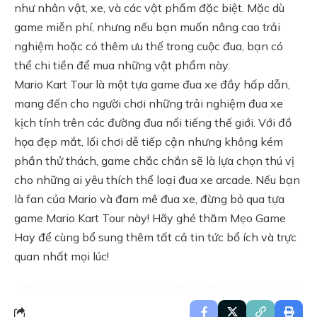
như nhân vật, xe, và các vật phẩm đặc biệt. Mặc dù
game miễn phí, nhưng nếu bạn muốn nâng cao trải
nghiệm hoặc có thêm ưu thế trong cuộc đua, bạn có
thể chi tiền để mua những vật phẩm này.
Mario Kart Tour là một tựa game đua xe đầy hấp dẫn,
mang đến cho người chơi những trải nghiệm đua xe
kịch tính trên các đường đua nổi tiếng thế giới. Với đồ
họa đẹp mắt, lối chơi dễ tiếp cận nhưng không kém
phần thử thách, game chắc chắn sẽ là lựa chọn thú vị
cho những ai yêu thích thể loại đua xe arcade. Nếu bạn
là fan của Mario và đam mê đua xe, đừng bỏ qua tựa
game Mario Kart Tour này! Hãy ghé thăm
Mẹo Game
Hay
để cùng bổ sung thêm tất cả tin tức bổ ích và trực
quan nhất mọi lúc!