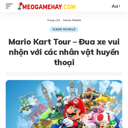
Aa
Trang chủ
•
Game Mobile
GAME MOBILE
Mario Kart Tour – Đua xe vui
nhộn với các nhân vật huyền
thoại