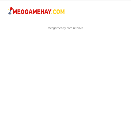
Meogamehay.com © 2026