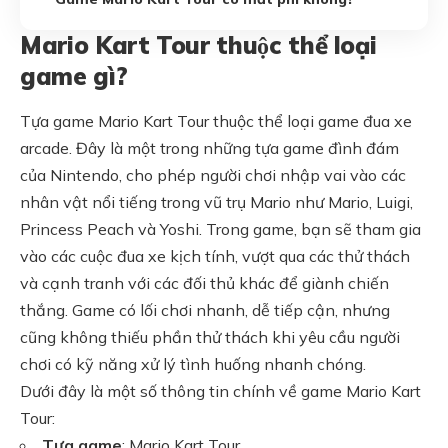
Mario Kart Tour thuộc thể loại
game gì?
Tựa game Mario Kart Tour thuộc thể loại game đua xe
arcade. Đây là một trong những tựa game đình đám
của Nintendo, cho phép người chơi nhập vai vào các
nhân vật nổi tiếng trong vũ trụ Mario như Mario, Luigi,
Princess Peach và Yoshi. Trong game, bạn sẽ tham gia
vào các cuộc đua xe kịch tính, vượt qua các thử thách
và cạnh tranh với các đối thủ khác để giành chiến
thắng. Game có lối chơi nhanh, dễ tiếp cận, nhưng
cũng không thiếu phần thử thách khi yêu cầu người
chơi có kỹ năng xử lý tình huống nhanh chóng.
Dưới đây là một số thông tin chính về game Mario Kart
Tour:
Tựa game
: Mario Kart Tour