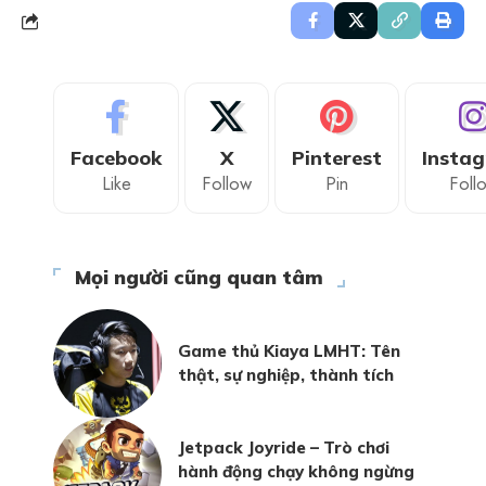
Facebook
X
Pinterest
Insta
Like
Follow
Pin
Foll
Mọi người cũng quan tâm
Game thủ Kiaya LMHT: Tên
thật, sự nghiệp, thành tích
Jetpack Joyride – Trò chơi
hành động chạy không ngừng