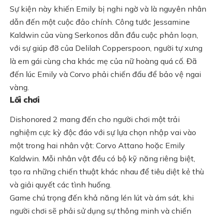
Sự kiện này khiến Emily bị nghi ngờ và là nguyên nhân
dẫn đến một cuộc đảo chính. Công tước Jessamine
Kaldwin của vùng Serkonos dẫn đầu cuộc phản loạn,
với sự giúp đỡ của Delilah Copperspoon, người tự xưng
là em gái cùng cha khác mẹ của nữ hoàng quá cố. Đã
đến lúc Emily và Corvo phải chiến đấu để bảo vệ ngai
vàng.
Lối chơi
Dishonored 2 mang đến cho người chơi một trải
nghiệm cực kỳ độc đáo với sự lựa chọn nhập vai vào
một trong hai nhân vật: Corvo Attano hoặc Emily
Kaldwin. Mỗi nhân vật đều có bộ kỹ năng riêng biệt,
tạo ra những chiến thuật khác nhau để tiêu diệt kẻ thù
và giải quyết các tình huống.
Game chú trọng đến khả năng lén lút và ám sát, khi
người chơi sẽ phải sử dụng sự thông minh và chiến