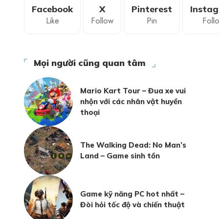
Facebook
X
Pinterest
Insta
Like
Follow
Pin
Foll
Mọi người cũng quan tâm
Mario Kart Tour – Đua xe vui
nhộn với các nhân vật huyền
thoại
The Walking Dead: No Man’s
Land – Game sinh tồn
Game kỹ năng PC hot nhất –
Đòi hỏi tốc độ và chiến thuật