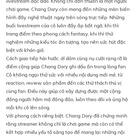
livestream độc đáo. Không chỉ đơn thuần là một người
chơi game, Chang Dory còn mang đến những màn biến
hình đầy nghệ thuật ngay trên sóng trực tiếp. Những
buổi livestream của cô luôn đầy ắp bất ngờ, khi thì
trang điểm theo phong cách fantasy, khi thì thử
nghiệm những kiểu tóc ấn tượng, tạo nên sức hút đặc
biệt với khán giả.
Cách giao tiếp hài hước, dí dỏm cùng nụ cười rạng rỡ là
điểm cộng giúp Chang Dory ghi dấu ấn trong lòng fan.
Cô không ngại thử sức với nhiều nội dung mới mẻ, từ
reaction, review sản phẩm đến các thử thách thú vị
cùng fan. Điều này giúp cô xây dựng được một cộng
đồng người hâm mộ đông đảo, luôn theo dõi và ủng hộ
mỗi khi cô lên sóng.
Với phong cách riêng biệt, Chang Dory đã chứng minh
rằng streamer không chỉ là chơi game mà còn có thể
kết hợp nhiều yếu tố sáng tạo để mang lại những nội