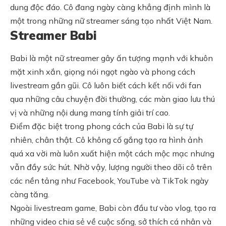
dung độc đáo. Cô đang ngày càng khẳng định mình là
một trong những nữ streamer sáng tạo nhất Việt Nam.
Streamer Babi
Babi là một nữ streamer gây ấn tượng mạnh với khuôn
mặt xinh xắn, giọng nói ngọt ngào và phong cách
livestream gần gũi. Cô luôn biết cách kết nối với fan
qua những câu chuyện đời thường, các màn giao lưu thú
vị và những nội dung mang tính giải trí cao.
Điểm đặc biệt trong phong cách của Babi là sự tự
nhiên, chân thật. Cô không cố gắng tạo ra hình ảnh
quá xa vời mà luôn xuất hiện một cách mộc mạc nhưng
vẫn đầy sức hút. Nhờ vậy, lượng người theo dõi cô trên
các nền tảng như Facebook, YouTube và TikTok ngày
càng tăng.
Ngoài livestream game, Babi còn đầu tư vào vlog, tạo ra
những video chia sẻ về cuộc sống, sở thích cá nhân và