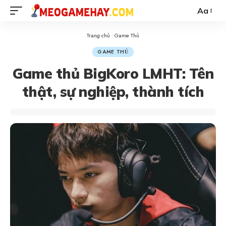
Aa
Trang chủ
•
Game Thủ
GAME THỦ
Game thủ BigKoro LMHT: Tên
thật, sự nghiệp, thành tích