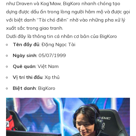
như Draven và Kog’Maw, BigKoro nhanh chóng tạo
dựng được dấu ấn trong lòng người hâm mộ và được gọi
với biệt danh “Tài chó điên” nhờ vào những pha xử lý
xuất sắc trong giao tranh.
Dưới đây là thông tin cá nhân cơ bản của BigKoro
Tên đầy đủ
: Đặng Ngọc Tài
Ngày sinh
: 05/07/1999
Quê quán
: Việt Nam
Vị trí thi đấu
: Xạ thủ
Biệt danh
: BigKoro