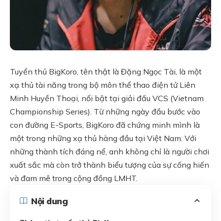
Tuyển thủ BigKoro, tên thật là Đặng Ngọc Tài, là một
xạ thủ tài năng trong bộ môn thể thao điện tử Liên
Minh Huyền Thoại, nổi bật tại giải đấu VCS (Vietnam
Championship Series). Từ những ngày đầu bước vào
con đường E-Sports, BigKoro đã chứng minh mình là
một trong những xạ thủ hàng đầu tại Việt Nam. Với
những thành tích đáng nể, anh không chỉ là người chơi
xuất sắc mà còn trở thành biểu tượng của sự cống hiến
và đam mê trong cộng đồng LMHT.
Nội dung