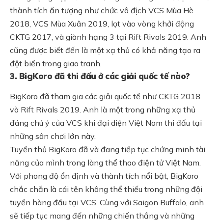
thành tích ấn tượng như chức vô địch VCS Mùa Hè
2018, VCS Mùa Xuân 2019, lọt vào vòng khởi động
CKTG 2017, và giành hạng 3 tại Rift Rivals 2019. Anh
cũng được biết đến là một xạ thủ có khả năng tạo ra
đột biến trong giao tranh.
3. BigKoro đã thi đấu ở các giải quốc tế nào?
BigKoro đã tham gia các giải quốc tế như CKTG 2018
và Rift Rivals 2019. Anh là một trong những xạ thủ
đáng chú ý của VCS khi đại diện Việt Nam thi đấu tại
những sân chơi lớn này.
Tuyển thủ BigKoro đã và đang tiếp tục chứng minh tài
năng của mình trong làng thể thao điện tử Việt Nam.
Với phong độ ổn định và thành tích nổi bật, BigKoro
chắc chắn là cái tên không thể thiếu trong những đội
tuyển hàng đầu tại VCS. Cùng với Saigon Buffalo, anh
sẽ tiếp tục mang đến những chiến thắng và những