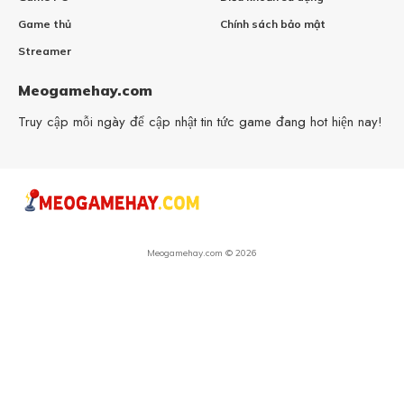
Game thủ
Chính sách bảo mật
Streamer
Meogamehay.com
Truy cập mỗi ngày để cập nhật tin tức game đang hot hiện nay!
Meogamehay.com © 2026