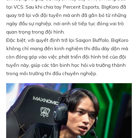
tại VCS. Sau khi chia tay Percent Esports, BigKoro đã
quay trở lại với đội tuyển mà anh đã gắn bó từ những
ngày đầu sự nghiệp, nơi anh sẽ tiếp tục đóng vai trò
quan trọng trong đội hình.
Đặc biệt, với quyết định trở lại Saigon Buffalo, BigKoro
không chỉ mang đến kinh nghiệm thi đấu dày dặn mà
còn đóng góp vào việc phát triển đội hình trẻ của đội
tuyển này, giúp các tân binh học hỏi và trưởng thành
trong môi trường thi đấu chuyên nghiệp.