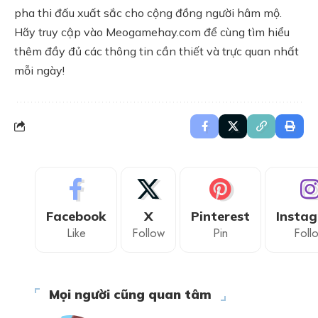
pha thi đấu xuất sắc cho cộng đồng người hâm mộ.
Hãy truy cập vào
Meogamehay.com
để cùng tìm hiểu
thêm đầy đủ các thông tin cần thiết và trực quan nhất
mỗi ngày!
Facebook
X
Pinterest
Insta
Like
Follow
Pin
Foll
Mọi người cũng quan tâm