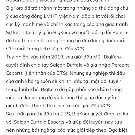
BigKoro đã trở thành một trong những xạ thủ đáng chú
ý của cộng đồng LMHT Việt Nam, đặc biệt với lối chơi
cực kỳ mạnh mẽ và chính xác trong các pha giao tranh.
Sự kết hợp ăn ý giữa BigKoro và người đồng đội Palette
đã tạo thành một trong những bộ đôi đường dưới xuất
sắc nhất trong lịch sử giải đấu VCS.
Tuy nhiên, vào năm 2019, sau giải đấu MSI, BigKoro
quyết định chia tay Saigon Buffalo và gia nhập Percent
Esports (tiền thân của BTS). Nhưng sự nghiệp thi đấu
của anh không suôn sẻ khi thi đấu tại một đội tuyển
trung bình khá. BigKoro đã gặp phải khó khăn trong
việc tìm lại phong độ và không thể giúp đội tuyển
giành được thành tích cao tại các giải đấu VCS.
Sau thời gian thi đấu tại BTS, BigKoro quyết định trở lại
với Saigon Buffalo Esports và giúp đội tuyển này tạo
nên những bất ngờ tại các mùa giải tiếp theo. Đặc biệt,