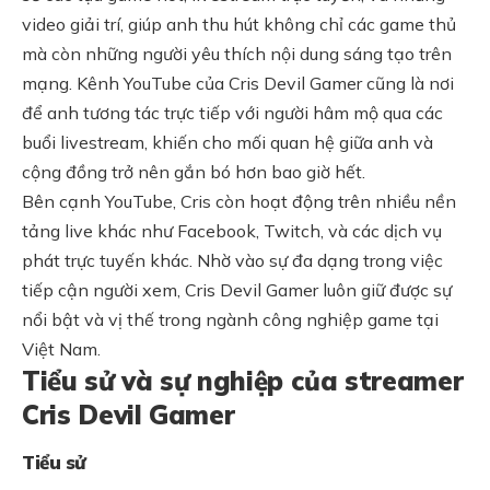
video giải trí, giúp anh thu hút không chỉ các game thủ
mà còn những người yêu thích nội dung sáng tạo trên
mạng. Kênh YouTube của Cris Devil Gamer cũng là nơi
để anh tương tác trực tiếp với người hâm mộ qua các
buổi livestream, khiến cho mối quan hệ giữa anh và
cộng đồng trở nên gắn bó hơn bao giờ hết.
Bên cạnh YouTube, Cris còn hoạt động trên nhiều nền
tảng live khác như Facebook, Twitch, và các dịch vụ
phát trực tuyến khác. Nhờ vào sự đa dạng trong việc
tiếp cận người xem, Cris Devil Gamer luôn giữ được sự
nổi bật và vị thế trong ngành công nghiệp game tại
Việt Nam.
Tiểu sử và sự nghiệp của streamer
Cris Devil Gamer
Tiểu sử