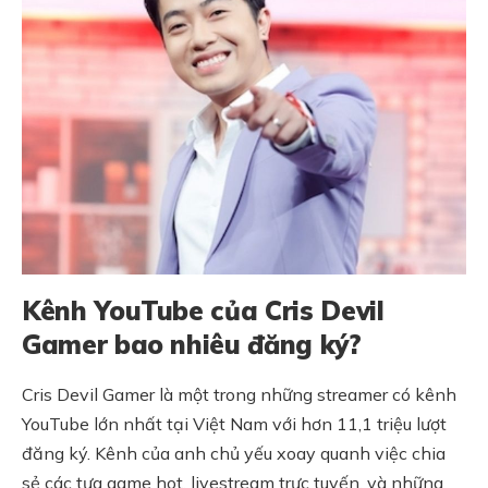
Kênh YouTube của Cris Devil
Gamer bao nhiêu đăng ký?
Cris Devil Gamer là một trong những streamer có kênh
YouTube lớn nhất tại Việt Nam với hơn 11,1 triệu lượt
đăng ký. Kênh của anh chủ yếu xoay quanh việc chia
sẻ các tựa game hot, livestream trực tuyến, và những