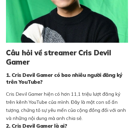
Câu hỏi về streamer Cris Devil
Gamer
1. Cris Devil Gamer có bao nhiêu người đăng ký
trên YouTube?
Cris Devil Gamer hiện có hơn 11,1 triệu lượt đăng ký
trên kênh YouTube của mình. Đây là một con số ấn
tượng, chứng tỏ sự yêu mến của cộng đồng đối với anh
và những nội dung mà anh chia sẻ.
2. Cris Devil Gamer là ai?