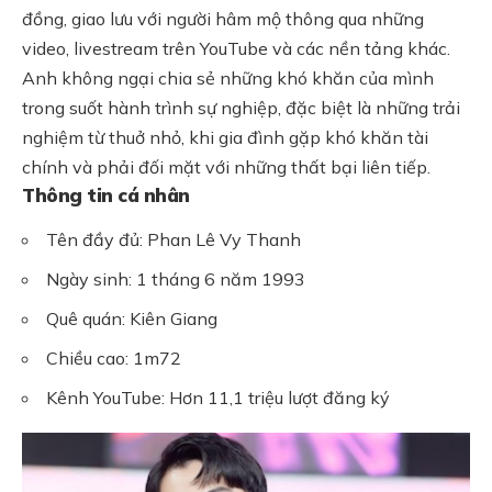
đồng, giao lưu với người hâm mộ thông qua những
video, livestream trên YouTube và các nền tảng khác.
Anh không ngại chia sẻ những khó khăn của mình
trong suốt hành trình sự nghiệp, đặc biệt là những trải
nghiệm từ thuở nhỏ, khi gia đình gặp khó khăn tài
chính và phải đối mặt với những thất bại liên tiếp.
Thông tin cá nhân
Tên đầy đủ: Phan Lê Vy Thanh
Ngày sinh: 1 tháng 6 năm 1993
Quê quán: Kiên Giang
Chiều cao: 1m72
Kênh YouTube: Hơn 11,1 triệu lượt đăng ký