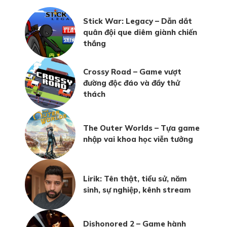
Stick War: Legacy – Dẫn dắt
quân đội que diêm giành chiến
thắng
Crossy Road – Game vượt
đường độc đáo và đầy thử
thách
The Outer Worlds – Tựa game
nhập vai khoa học viễn tưởng
Lirik: Tên thật, tiểu sử, năm
sinh, sự nghiệp, kênh stream
Dishonored 2 – Game hành