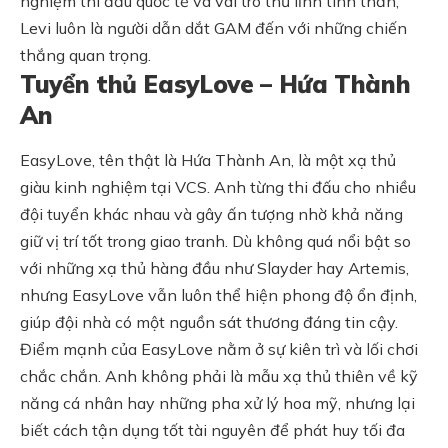
nghiệm thi đấu quốc tế và vai trò thủ lĩnh tinh thần,
Levi luôn là người dẫn dắt GAM đến với những chiến
thắng quan trọng.
Tuyển thủ EasyLove – Hứa Thành
An
EasyLove, tên thật là Hứa Thành An, là một xạ thủ
giàu kinh nghiệm tại VCS. Anh từng thi đấu cho nhiều
đội tuyển khác nhau và gây ấn tượng nhờ khả năng
giữ vị trí tốt trong giao tranh. Dù không quá nổi bật so
với những xạ thủ hàng đầu như Slayder hay Artemis,
nhưng EasyLove vẫn luôn thể hiện phong độ ổn định,
giúp đội nhà có một nguồn sát thương đáng tin cậy.
Điểm mạnh của EasyLove nằm ở sự kiên trì và lối chơi
chắc chắn. Anh không phải là mẫu xạ thủ thiên về kỹ
năng cá nhân hay những pha xử lý hoa mỹ, nhưng lại
biết cách tận dụng tốt tài nguyên để phát huy tối đa