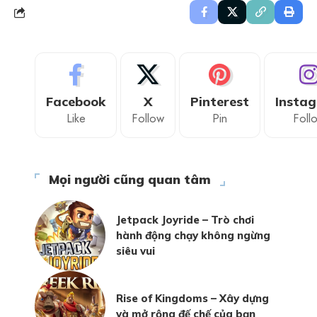
Facebook
X
Pinterest
Insta
Like
Follow
Pin
Foll
Mọi người cũng quan tâm
Jetpack Joyride – Trò chơi
hành động chạy không ngừng
siêu vui
Rise of Kingdoms – Xây dựng
và mở rộng đế chế của bạn