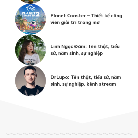
Planet Coaster – Thiết kế công
viên giải trí trong mơ
Linh Ngọc Đàm: Tên thật, tiểu
sử, năm sinh, sự nghiệp
DrLupo: Tên thật, tiểu sử, năm
sinh, sự nghiệp, kênh stream