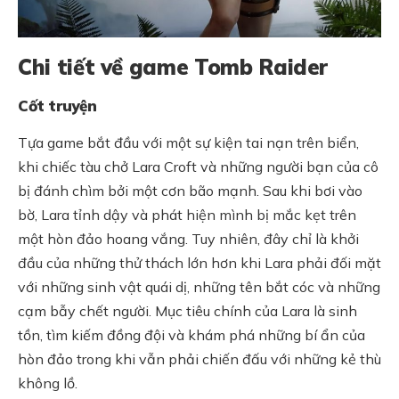
Chi tiết về game Tomb Raider
Cốt truyện
Tựa game bắt đầu với một sự kiện tai nạn trên biển,
khi chiếc tàu chở Lara Croft và những người bạn của cô
bị đánh chìm bởi một cơn bão mạnh. Sau khi bơi vào
bờ, Lara tỉnh dậy và phát hiện mình bị mắc kẹt trên
một hòn đảo hoang vắng. Tuy nhiên, đây chỉ là khởi
đầu của những thử thách lớn hơn khi Lara phải đối mặt
với những sinh vật quái dị, những tên bắt cóc và những
cạm bẫy chết người. Mục tiêu chính của Lara là sinh
tồn, tìm kiếm đồng đội và khám phá những bí ẩn của
hòn đảo trong khi vẫn phải chiến đấu với những kẻ thù
không lồ.