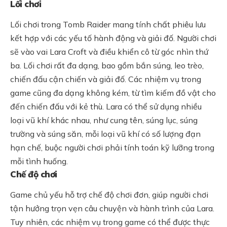
Lối chơi
Lối chơi trong Tomb Raider mang tính chất phiêu lưu
kết hợp với các yếu tố hành động và giải đố. Người chơi
sẽ vào vai Lara Croft và điều khiển cô từ góc nhìn thứ
ba. Lối chơi rất đa dạng, bao gồm bắn súng, leo trèo,
chiến đấu cận chiến và giải đố. Các nhiệm vụ trong
game cũng đa dạng không kém, từ tìm kiếm đồ vật cho
đến chiến đấu với kẻ thù. Lara có thể sử dụng nhiều
loại vũ khí khác nhau, như cung tên, súng lục, súng
trường và súng săn, mỗi loại vũ khí có số lượng đạn
hạn chế, buộc người chơi phải tính toán kỹ lưỡng trong
mỗi tình huống.
Chế độ chơi
Game chủ yếu hỗ trợ chế độ chơi đơn, giúp người chơi
tận hưởng trọn vẹn câu chuyện và hành trình của Lara.
Tuy nhiên, các nhiệm vụ trong game có thể được thực