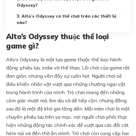
Odyssey?
3. Alto’s Odyssey có thể chơi trên các thiết bị
nào?
Alto’s Odyssey thuộc thể loại
game gì?
Alto’s Odyssey là một tựa game thuộc thể loại hành
động, phiêu lưu, indie và thể thao. Lối chơi của game rất
đơn giản, nhưng vẫn đầy sự cuốn hút. Người chơi sẽ
điều khiển nhân vật vượt qua những chướng ngại vật
trong hành trình của mình. Trò chơi mang đến những
cảm giác mượt mà, êm dịu và dễ tiếp cận, nhưng đằng
sau đó là một độ khó gia tăng dần. Mỗi màn chơi là một
chuyến phiêu lưu trên sa mạc, nơi người chơi phải thực
hiện những động tác chính xác để vượt qua các đồi cát,
hẻm núi và đền thờ ẩn mình. Trò chơi còn cung cấp hai