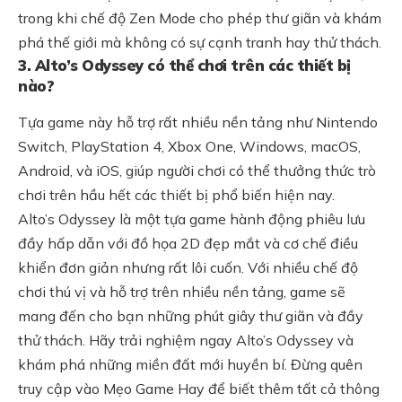
trong khi chế độ Zen Mode cho phép thư giãn và khám
phá thế giới mà không có sự cạnh tranh hay thử thách.
3. Alto’s Odyssey có thể chơi trên các thiết bị
nào?
Tựa game này hỗ trợ rất nhiều nền tảng như Nintendo
Switch, PlayStation 4, Xbox One, Windows, macOS,
Android, và iOS, giúp người chơi có thể thưởng thức trò
chơi trên hầu hết các thiết bị phổ biến hiện nay.
Alto’s Odyssey là một tựa game hành động phiêu lưu
đầy hấp dẫn với đồ họa 2D đẹp mắt và cơ chế điều
khiển đơn giản nhưng rất lôi cuốn. Với nhiều chế độ
chơi thú vị và hỗ trợ trên nhiều nền tảng, game sẽ
mang đến cho bạn những phút giây thư giãn và đầy
thử thách. Hãy trải nghiệm ngay Alto’s Odyssey và
khám phá những miền đất mới huyền bí. Đừng quên
truy cập vào
Mẹo Game Hay
để biết thêm tất cả thông