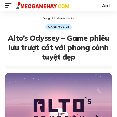
Aa
Trang chủ
•
Game Mobile
GAME MOBILE
Alto’s Odyssey – Game phiêu
lưu trượt cát với phong cảnh
tuyệt đẹp