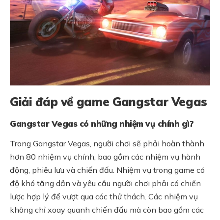
Giải đáp về game Gangstar Vegas
Gangstar Vegas có những nhiệm vụ chính gì?
Trong Gangstar Vegas, người chơi sẽ phải hoàn thành
hơn 80 nhiệm vụ chính, bao gồm các nhiệm vụ hành
động, phiêu lưu và chiến đấu. Nhiệm vụ trong game có
độ khó tăng dần và yêu cầu người chơi phải có chiến
lược hợp lý để vượt qua các thử thách. Các nhiệm vụ
không chỉ xoay quanh chiến đấu mà còn bao gồm các