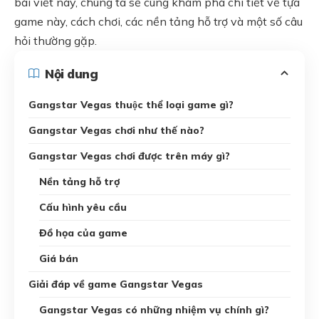
bài viết này, chúng ta sẽ cùng khám phá chi tiết về tựa
game này, cách chơi, các nền tảng hỗ trợ và một số câu
hỏi thường gặp.
Nội dung
Gangstar Vegas thuộc thể loại game gì?
Gangstar Vegas chơi như thế nào?
Gangstar Vegas chơi được trên máy gì?
Nền tảng hỗ trợ
Cấu hình yêu cầu
Đồ họa của game
Giá bán
Giải đáp về game Gangstar Vegas
Gangstar Vegas có những nhiệm vụ chính gì?