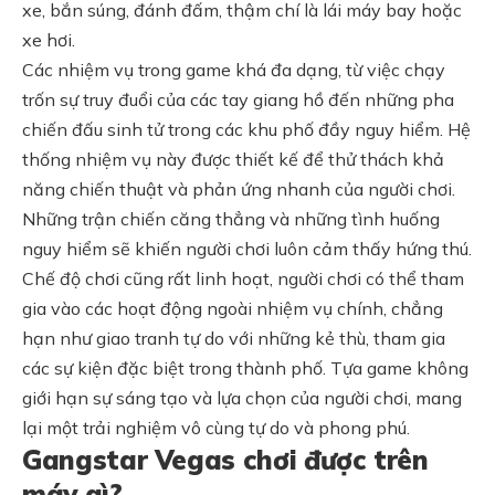
xe, bắn súng, đánh đấm, thậm chí là lái máy bay hoặc
xe hơi.
Các nhiệm vụ trong game khá đa dạng, từ việc chạy
trốn sự truy đuổi của các tay giang hồ đến những pha
chiến đấu sinh tử trong các khu phố đầy nguy hiểm. Hệ
thống nhiệm vụ này được thiết kế để thử thách khả
năng chiến thuật và phản ứng nhanh của người chơi.
Những trận chiến căng thẳng và những tình huống
nguy hiểm sẽ khiến người chơi luôn cảm thấy hứng thú.
Chế độ chơi cũng rất linh hoạt, người chơi có thể tham
gia vào các hoạt động ngoài nhiệm vụ chính, chẳng
hạn như giao tranh tự do với những kẻ thù, tham gia
các sự kiện đặc biệt trong thành phố. Tựa game không
giới hạn sự sáng tạo và lựa chọn của người chơi, mang
lại một trải nghiệm vô cùng tự do và phong phú.
Gangstar Vegas chơi được trên
máy gì?