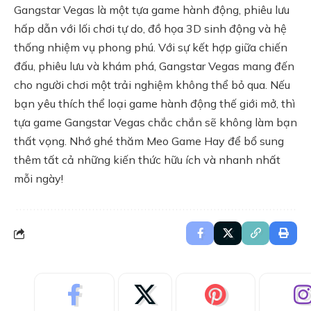
Gangstar Vegas là một tựa game hành động, phiêu lưu
hấp dẫn với lối chơi tự do, đồ họa 3D sinh động và hệ
thống nhiệm vụ phong phú. Với sự kết hợp giữa chiến
đấu, phiêu lưu và khám phá, Gangstar Vegas mang đến
cho người chơi một trải nghiệm không thể bỏ qua. Nếu
bạn yêu thích thể loại game hành động thế giới mở, thì
tựa game Gangstar Vegas chắc chắn sẽ không làm bạn
thất vọng. Nhớ ghé thăm
Meo Game Hay
để bổ sung
thêm tất cả những kiến thức hữu ích và nhanh nhất
mỗi ngày!