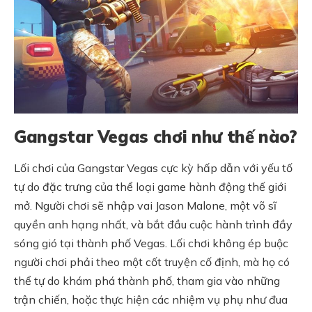
Gangstar Vegas chơi như thế nào?
Lối chơi của Gangstar Vegas cực kỳ hấp dẫn với yếu tố
tự do đặc trưng của thể loại game hành động thế giới
mở. Người chơi sẽ nhập vai Jason Malone, một võ sĩ
quyền anh hạng nhất, và bắt đầu cuộc hành trình đầy
sóng gió tại thành phố Vegas. Lối chơi không ép buộc
người chơi phải theo một cốt truyện cố định, mà họ có
thể tự do khám phá thành phố, tham gia vào những
trận chiến, hoặc thực hiện các nhiệm vụ phụ như đua