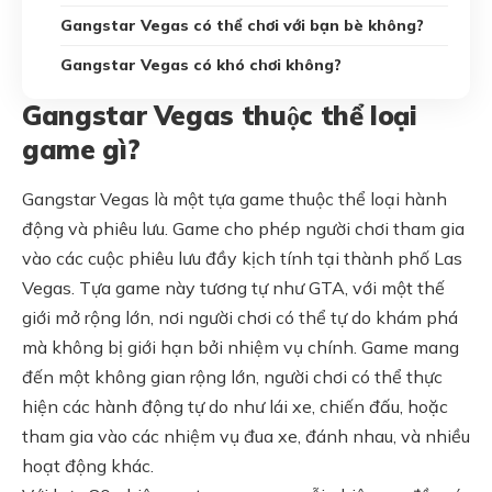
Gangstar Vegas có thể chơi với bạn bè không?
Gangstar Vegas có khó chơi không?
Gangstar Vegas thuộc thể loại
game gì?
Gangstar Vegas là một tựa game thuộc thể loại hành
động và phiêu lưu. Game cho phép người chơi tham gia
vào các cuộc phiêu lưu đầy kịch tính tại thành phố Las
Vegas. Tựa game này tương tự như GTA, với một thế
giới mở rộng lớn, nơi người chơi có thể tự do khám phá
mà không bị giới hạn bởi nhiệm vụ chính. Game mang
đến một không gian rộng lớn, người chơi có thể thực
hiện các hành động tự do như lái xe, chiến đấu, hoặc
tham gia vào các nhiệm vụ đua xe, đánh nhau, và nhiều
hoạt động khác.