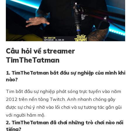
Câu hỏi về streamer
TimTheTatman
1. TimTheTatman bắt đầu sự nghiệp của mình khi
nào?
Tim bắt đầu sự nghiệp phát sóng trực tuyến vào năm
2012 trên nền tảng Twitch. Anh nhanh chóng gây
được sự chú ý nhờ vào lối chơi và sự tương tác gần gũi
với người hâm mộ.
2. TimTheTatman đã chơi những trò chơi nào nổi
tiếng?