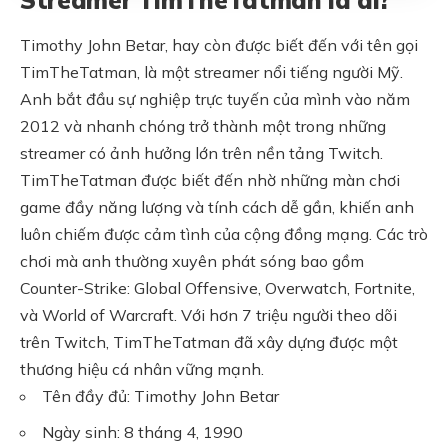
Streamer TimTheTatman là ai?
Timothy John Betar, hay còn được biết đến với tên gọi
TimTheTatman, là một streamer nổi tiếng người Mỹ.
Anh bắt đầu sự nghiệp trực tuyến của mình vào năm
2012 và nhanh chóng trở thành một trong những
streamer có ảnh hưởng lớn trên nền tảng Twitch.
TimTheTatman được biết đến nhờ những màn chơi
game đầy năng lượng và tính cách dễ gần, khiến anh
luôn chiếm được cảm tình của cộng đồng mạng. Các trò
chơi mà anh thường xuyên phát sóng bao gồm
Counter-Strike: Global Offensive, Overwatch, Fortnite,
và World of Warcraft. Với hơn 7 triệu người theo dõi
trên Twitch, TimTheTatman đã xây dựng được một
thương hiệu cá nhân vững mạnh.
Tên đầy đủ: Timothy John Betar
Ngày sinh: 8 tháng 4, 1990