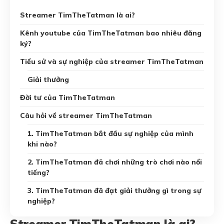
Streamer TimTheTatman là ai?
Kênh youtube của TimTheTatman bao nhiêu đăng
ký?
Tiểu sử và sự nghiệp của streamer TimTheTatman
Giải thưởng
Đời tư của TimTheTatman
Câu hỏi về streamer TimTheTatman
1. TimTheTatman bắt đầu sự nghiệp của mình
khi nào?
2. TimTheTatman đã chơi những trò chơi nào nổi
tiếng?
3. TimTheTatman đã đạt giải thưởng gì trong sự
nghiệp?