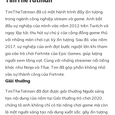
TimTheTatman
TimTheTatman đã có một hành trình đầy ấn tượng
trong ngành công nghiệp stream và game. Anh bắt
đầu sự nghiệp của mình vào năm 2012 trên Twitch và
ngay lập tức thu hút sự chú ý của cộng đồng game thủ
với những màn chơi cực kỳ ấn tượng. Sau đó, vào năm
2017, sự nghiệp của anh đạt bước ngoặt lớn khi tham
gia vào trò chơi Fortnite của Epic Games, giúp lượng
người xem tăng vọt. Cùng với những streamer nổi tiếng
khác như Ninja và Tfue, Tim đã góp phần không nhỏ
vào sự thành công của Fortnite.
Giải thưởng
TimTheTatman đã đạt được giải thưởng Người sáng
tạo nội dung của năm tại Giải thưởng trò chơi 2020,
chứng tỏ anh không chỉ có tài năng chơi game mà còn
là một người sáng tạo nội dung xuất sắc, gây ấn tượng