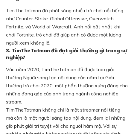
TimTheTatman đã phát sóng nhiều trò chơi nổi tiếng
như Counter-Strike: Global Offensive, Overwatch,
Fortnite, và World of Warcraft. Anh nổi bật nhất khi
chơi Fortnite, trò chơi đã giúp anh có được một lượng
người xem khổng lồ.
3. TimTheTatman đã đạt giải thưởng gì trong sự
nghiệp?
Vào năm 2020, TimTheTatman đã được trao giải
thưởng Người sáng tạo nội dung của năm tại Giải
thưởng trò chơi 2020, một phần thưởng xứng đáng cho
những đóng góp của anh trong ngành công nghiệp
stream.
TimTheTatman không chỉ là một streamer nổi tiếng
mà còn là một người sáng tạo nội dung, đem lại những
giờ phút giải trí tuyệt vời cho người hâm mộ. Với sự
nghiệp phát triển không ngừng và đời sống gia đình