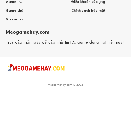
Game PC
Điều khoản sử dụng
Game thủ
Chính sách bảo mật
Streamer
Meogamehay.com
Truy cập mỗi ngày để cập nhật tin tức game đang hot hiện nay!
Meogamehay.com © 2026