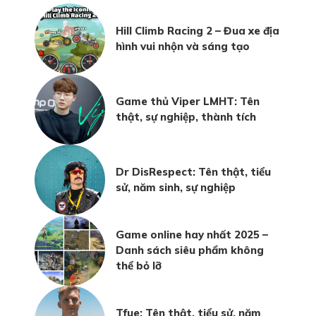
Hill Climb Racing 2 – Đua xe địa
hình vui nhộn và sáng tạo
Game thủ Viper LMHT: Tên
thật, sự nghiệp, thành tích
Dr DisRespect: Tên thật, tiểu
sử, năm sinh, sự nghiệp
Game online hay nhất 2025 –
Danh sách siêu phẩm không
thể bỏ lỡ
Tfue: Tên thật, tiểu sử, năm