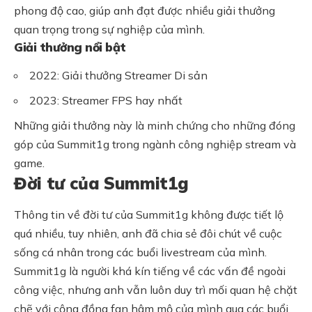
phong độ cao, giúp anh đạt được nhiều giải thưởng
quan trọng trong sự nghiệp của mình.
Giải thưởng nổi bật
2022: Giải thưởng Streamer Di sản
2023: Streamer FPS hay nhất
Những giải thưởng này là minh chứng cho những đóng
góp của Summit1g trong ngành công nghiệp stream và
game.
Đời tư của Summit1g
Thông tin về đời tư của Summit1g không được tiết lộ
quá nhiều, tuy nhiên, anh đã chia sẻ đôi chút về cuộc
sống cá nhân trong các buổi livestream của mình.
Summit1g là người khá kín tiếng về các vấn đề ngoài
công việc, nhưng anh vẫn luôn duy trì mối quan hệ chặt
chẽ với cộng đồng fan hâm mộ của mình qua các buổi