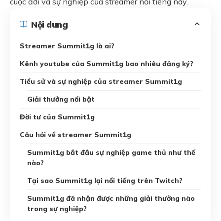
cuộc đời và sự nghiệp của streamer nổi tiếng này.
Nội dung
Streamer Summit1g là ai?
Kênh youtube của Summit1g bao nhiêu đăng ký?
Tiểu sử và sự nghiệp của streamer Summit1g
Giải thưởng nổi bật
Đời tư của Summit1g
Câu hỏi về streamer Summit1g
Summit1g bắt đầu sự nghiệp game thủ như thế
nào?
Tại sao Summit1g lại nổi tiếng trên Twitch?
Summit1g đã nhận được những giải thưởng nào
trong sự nghiệp?