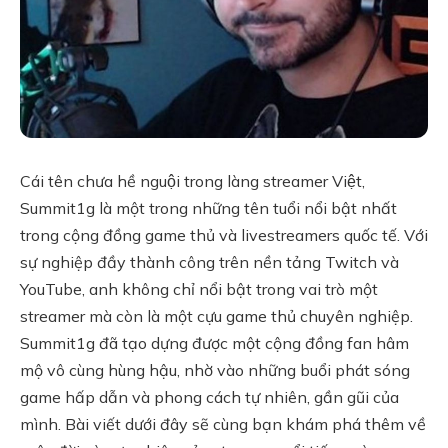
Cái tên chưa hề nguội trong làng streamer Việt,
Summit1g là một trong những tên tuổi nổi bật nhất
trong cộng đồng game thủ và livestreamers quốc tế. Với
sự nghiệp đầy thành công trên nền tảng Twitch và
YouTube, anh không chỉ nổi bật trong vai trò một
streamer mà còn là một cựu game thủ chuyên nghiệp.
Summit1g đã tạo dựng được một cộng đồng fan hâm
mộ vô cùng hùng hậu, nhờ vào những buổi phát sóng
game hấp dẫn và phong cách tự nhiên, gần gũi của
mình. Bài viết dưới đây sẽ cùng bạn khám phá thêm về