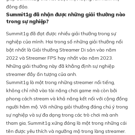
đông đảo.
Summit1g đã nhận được những giải thưởng nào
trong sự nghiệp?
Summit1g đã đạt được nhiều giải thưởng trong sự
nghiệp của mình. Hai trong số những giải thưởng nổi
bật nhất là Giải thưởng Streamer Di sản vào năm
2022 và Streamer FPS hay nhất vào năm 2023.
Những giải thưởng này đã khẳng định sự nghiệp
streamer đầy ấn tượng của anh.
Summit1g là một trong những streamer nổi tiếng,
không chỉ nhờ vào tài năng chơi game mà còn bởi
phong cách stream và khả năng kết nối với cộng đồng
người hâm mộ. Với những giải thưởng đáng chú ý trong
sự nghiệp và sự đa dạng trong các trò chơi mà anh
tham gia, Summit1g xứng đáng là một trong những cái
tên được yêu thích và ngưỡng mộ trong làng streamer.