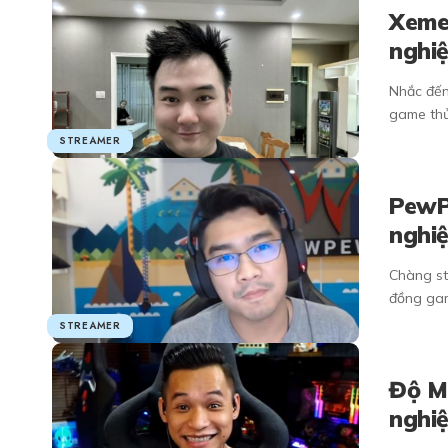
Xemes
nghiệ
Nhắc đến
game thủ
STREAMER
PewPe
nghiệ
Chàng s
đồng gam
STREAMER
Độ Mi
nghiệ