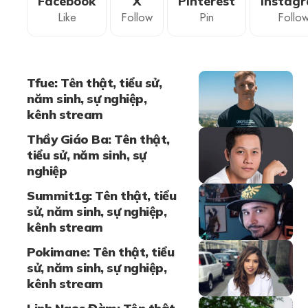
Facebook
X
Pinterest
Instag
Like
Follow
Pin
Follo
Tfue: Tên thật, tiểu sử,
năm sinh, sự nghiệp,
kênh stream
Thầy Giáo Ba: Tên thật,
tiểu sử, năm sinh, sự
nghiệp
Summit1g: Tên thật, tiểu
sử, năm sinh, sự nghiệp,
kênh stream
Pokimane: Tên thật, tiểu
sử, năm sinh, sự nghiệp,
kênh stream