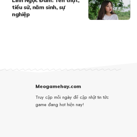
Linh Ngọc Đàm: Tên thật,
tiểu sử, năm sinh, sự
nghiệp
Meogamehay.com
Truy cập mỗi ngày để cập nhật tin tức
game đang hot hiện nay!