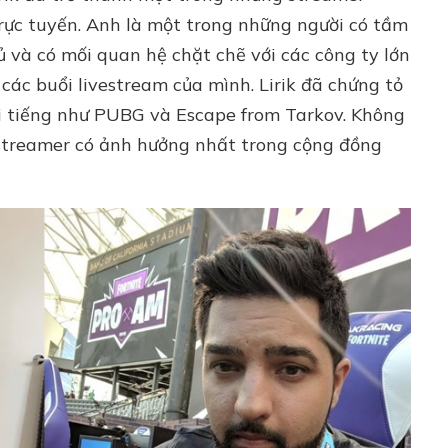
rực tuyến. Anh là một trong những người có tầm
và có mối quan hệ chặt chẽ với các công ty lớn
 các buổi livestream của mình. Lirik đã chứng tỏ
 tiếng như PUBG và Escape from Tarkov. Không
 streamer có ảnh hưởng nhất trong cộng đồng