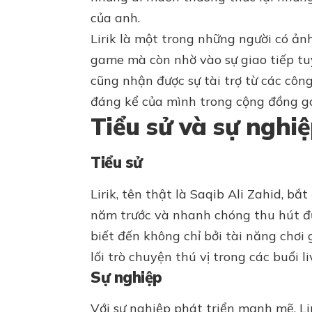
của anh.
Lirik là một trong những người có ản
game mà còn nhờ vào sự giao tiếp tuy
cũng nhận được sự tài trợ từ các côn
đáng kể của mình trong cộng đồng g
Tiểu sử và sự nghiệ
Tiểu sử
Lirik, tên thật là Saqib Ali Zahid, b
năm trước và nhanh chóng thu hút đ
biết đến không chỉ bởi tài năng chơi
lối trò chuyện thú vị trong các buổi 
Sự nghiệp
Với sự nghiệp phát triển mạnh mẽ, L