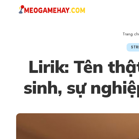
Trang ch
STR
Lirik: Tên thậ
sinh, sự nghi