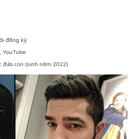
ời đăng ký
h, YouTube
t đứa con (sinh năm 2022)