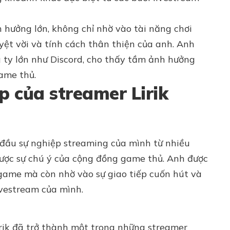
h hưởng lớn, không chỉ nhờ vào tài năng chơi
ệt vời và tính cách thân thiện của anh. Anh
g ty lớn như Discord, cho thấy tầm ảnh hưởng
ame thủ.
p của streamer Lirik
ắt đầu sự nghiệp streaming của mình từ nhiều
ược sự chú ý của cộng đồng game thủ. Anh được
 game mà còn nhờ vào sự giao tiếp cuốn hút và
livestream của mình.
irik đã trở thành một trong những streamer