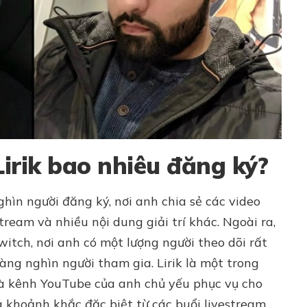
irik bao nhiêu đăng ký?
hìn người đăng ký, nơi anh chia sẻ các video
stream và nhiều nội dung giải trí khác. Ngoài ra,
Twitch, nơi anh có một lượng người theo dõi rất
àng nghìn người tham gia. Lirik là một trong
và kênh YouTube của anh chủ yếu phục vụ cho
 khoảnh khắc đặc biệt từ các buổi livestream