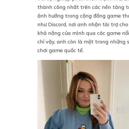
thành công nhất trên các nền tảng t
ảnh hưởng trong cộng đồng game thủ 
như Discord, nơi anh nhận tài trợ cho
khả năng của mình qua các game nổi
chỉ vậy, anh còn là một trong những
chơi game quốc tế.