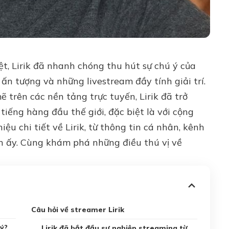
t, Lirik đã nhanh chóng thu hút sự chú ý của
n tượng và những livestream đầy tính giải trí.
 trên các nền tảng trực tuyến, Lirik đã trở
iếng hàng đầu thế giới, đặc biệt là với cộng
iệu chi tiết về Lirik, từ thông tin cá nhân, kênh
nh ấy. Cùng khám phá những điều thú vị về
Câu hỏi về streamer Lirik
ý?
Lirik đã bắt đầu sự nghiệp streaming từ