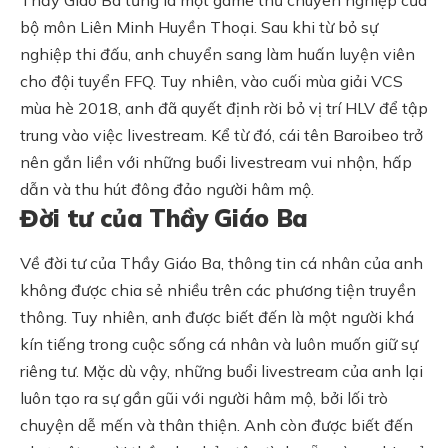
bộ môn Liên Minh Huyền Thoại. Sau khi từ bỏ sự
nghiệp thi đấu, anh chuyển sang làm huấn luyện viên
cho đội tuyển FFQ. Tuy nhiên, vào cuối mùa giải VCS
mùa hè 2018, anh đã quyết định rời bỏ vị trí HLV để tập
trung vào việc livestream. Kể từ đó, cái tên Baroibeo trở
nên gắn liền với những buổi livestream vui nhộn, hấp
dẫn và thu hút đông đảo người hâm mộ.
Đời tư của Thầy Giáo Ba
Về đời tư của Thầy Giáo Ba, thông tin cá nhân của anh
không được chia sẻ nhiều trên các phương tiện truyền
thông. Tuy nhiên, anh được biết đến là một người khá
kín tiếng trong cuộc sống cá nhân và luôn muốn giữ sự
riêng tư. Mặc dù vậy, những buổi livestream của anh lại
luôn tạo ra sự gần gũi với người hâm mộ, bởi lối trò
chuyện dễ mến và thân thiện. Anh còn được biết đến