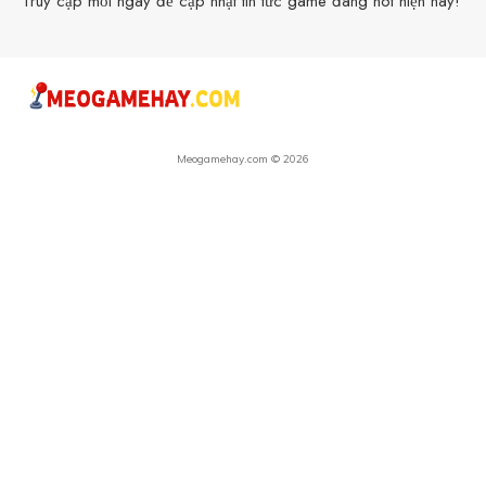
Truy cập mỗi ngày để cập nhật tin tức game đang hot hiện nay!
Meogamehay.com © 2026