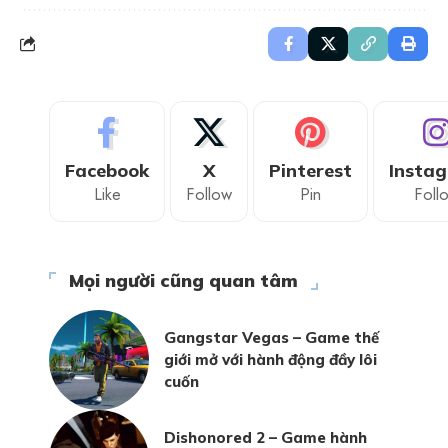
Facebook
X
Pinterest
Insta
Like
Follow
Pin
Foll
Mọi người cũng quan tâm
Gangstar Vegas – Game thế
giới mở với hành động đầy lôi
cuốn
Dishonored 2 – Game hành