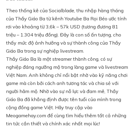
Theo thống kê của Socialblade, thu nhập hàng tháng
của Thầy Giáo Ba từ kênh Youtube Ba Rọi Béo ước tính
rơi vào khoảng từ 3,6k – 57k USD (tương đương 81
triệu – 1.304 triệu đồng). Đây là con số ấn tượng, cho
thấy mức độ ảnh hưởng và sự thành công của Thầy
Giáo Ba trong sự nghiệp livestream.
Thầy Giáo Ba là một streamer thành công, có sự
nghiệp đáng ngưỡng mộ trong làng game và livestream
Việt Nam. Anh không chỉ nổi bật nhờ vào kỹ năng chơi
game mà còn bởi cách anh tương tác và chia sẻ với
người hâm mộ. Nhờ vào sự nỗ lực và đam mê, Thầy
Giáo Ba đã khẳng định được tên tuổi của mình trong
cộng đồng game Việt. Hãy truy cập vào
Meogamehay.com
để cùng tìm hiểu thêm tất cả những
tin tức cần thiết và chính xác nhất mọi lúc!