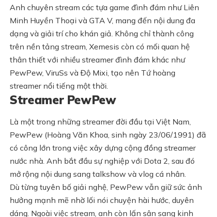
Anh chuyên stream các tựa game đình đám như Liên
Minh Huyền Thoại và GTA V, mang đến nội dung đa
dạng và giải trí cho khán giả. Không chỉ thành công
trên nền tảng stream, Xemesis còn có mối quan hệ
thân thiết với nhiều streamer đình đám khác như
PewPew, ViruSs và Độ Mixi, tạo nên Tứ hoàng
streamer nổi tiếng một thời.
Streamer PewPew
Là một trong những streamer đời đầu tại Việt Nam,
PewPew (Hoàng Văn Khoa, sinh ngày 23/06/1991) đã
có công lớn trong việc xây dựng cộng đồng streamer
nước nhà. Anh bắt đầu sự nghiệp với Dota 2, sau đó
mở rộng nội dung sang talkshow và vlog cá nhân.
Dù từng tuyên bố giải nghệ, PewPew vẫn giữ sức ảnh
hưởng mạnh mẽ nhờ lối nói chuyện hài hước, duyên
dáng. Ngoài việc stream, anh còn lấn sân sang kinh