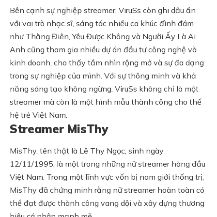
Bên cạnh sự nghiệp streamer, ViruSs còn ghi dấu ấn
với vai trò nhạc sĩ, sáng tác nhiều ca khúc đình đám
như Thằng Điên, Yêu Được Không và Người Ấy Là Ai.
Anh cũng tham gia nhiều dự án đầu tư công nghệ và
kinh doanh, cho thấy tầm nhìn rộng mở và sự đa dạng
trong sự nghiệp của mình. Với sự thông minh và khả
năng sáng tạo không ngừng, ViruSs không chỉ là một
streamer mà còn là một hình mẫu thành công cho thế
hệ trẻ Việt Nam.
Streamer MisThy
MisThy, tên thật là Lê Thy Ngọc, sinh ngày
12/11/1995, là một trong những nữ streamer hàng đầu
Việt Nam. Trong một lĩnh vực vốn bị nam giới thống trị,
MisThy đã chứng minh rằng nữ streamer hoàn toàn có
thể đạt được thành công vang dội và xây dựng thương
hiệu cá nhân mạnh mẽ.