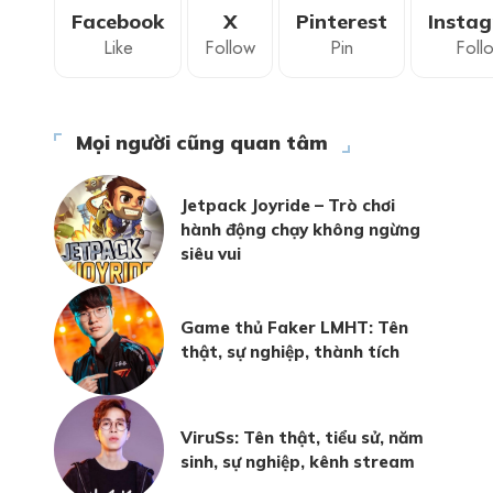
Facebook
X
Pinterest
Insta
Like
Follow
Pin
Foll
Mọi người cũng quan tâm
Jetpack Joyride – Trò chơi
hành động chạy không ngừng
siêu vui
Game thủ Faker LMHT: Tên
thật, sự nghiệp, thành tích
ViruSs: Tên thật, tiểu sử, năm
sinh, sự nghiệp, kênh stream