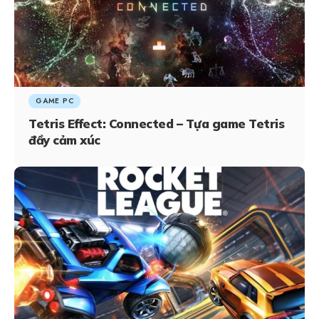
GAME PC
Tetris Effect: Connected – Tựa game Tetris
đầy cảm xúc