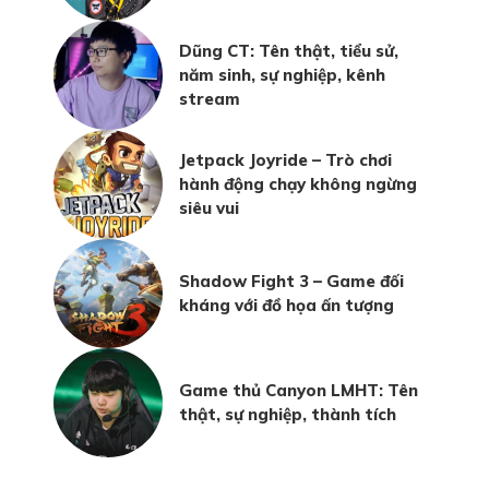
Dũng CT: Tên thật, tiểu sử,
năm sinh, sự nghiệp, kênh
stream
Jetpack Joyride – Trò chơi
hành động chạy không ngừng
siêu vui
Shadow Fight 3 – Game đối
kháng với đồ họa ấn tượng
Game thủ Canyon LMHT: Tên
thật, sự nghiệp, thành tích