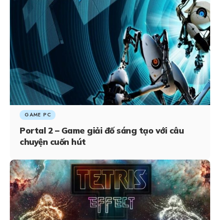
GAME PC
Portal 2 – Game giải đố sáng tạo với câu
chuyện cuốn hút