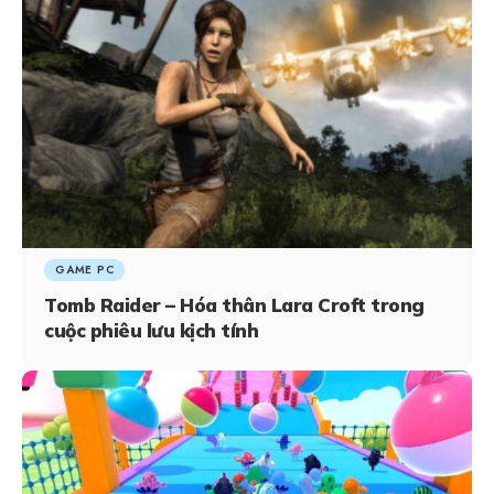
GAME PC
Tomb Raider – Hóa thân Lara Croft trong
cuộc phiêu lưu kịch tính