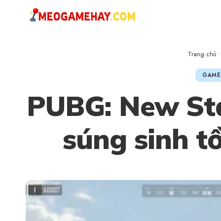
Trang chủ
GAME
PUBG: New St
súng sinh t