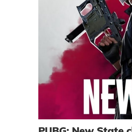
PUBG: New State c