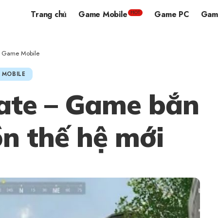
Trang chủ
Game Mobile
Game PC
Gam
HOT
•
Game Mobile
 MOBILE
ate – Game bắn
ồn thế hệ mới