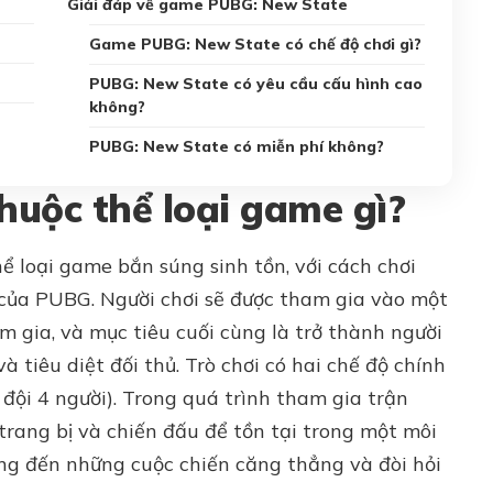
Giải đáp về game PUBG: New State
Game PUBG: New State có chế độ chơi gì?
PUBG: New State có yêu cầu cấu hình cao
không?
PUBG: New State có miễn phí không?
uộc thể loại game gì?
loại game bắn súng sinh tồn, với cách chơi
 của PUBG. Người chơi sẽ được tham gia vào một
m gia, và mục tiêu cuối cùng là trở thành người
à tiêu diệt đối thủ. Trò chơi có hai chế độ chính
o đội 4 người). Trong quá trình tham gia trận
 trang bị và chiến đấu để tồn tại trong một môi
g đến những cuộc chiến căng thẳng và đòi hỏi