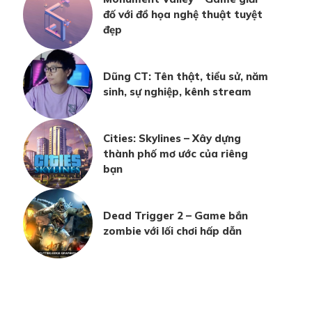
đố với đồ họa nghệ thuật tuyệt
đẹp
Dũng CT: Tên thật, tiểu sử, năm
sinh, sự nghiệp, kênh stream
Cities: Skylines – Xây dựng
thành phố mơ ước của riêng
bạn
Dead Trigger 2 – Game bắn
zombie với lối chơi hấp dẫn