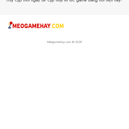
Truy cập mỗi ngày để cập nhật tin tức game đang hot hiện nay!
Meogamehay.com © 2026