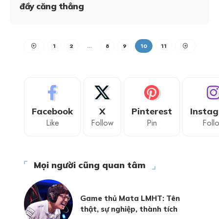
đầy căng thẳng
1
2
…
8
9
10
11
Facebook
X
Pinterest
Insta
Like
Follow
Pin
Foll
Mọi người cũng quan tâm
Game thủ Mata LMHT: Tên
thật, sự nghiệp, thành tích