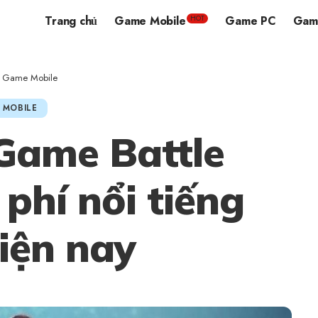
Trang chủ
Game Mobile
Game PC
Gam
HOT
•
Game Mobile
 MOBILE
 Game Battle
phí nổi tiếng
iện nay