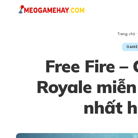
Trang chủ
GAME
Free Fire –
Royale miễn 
nhất h