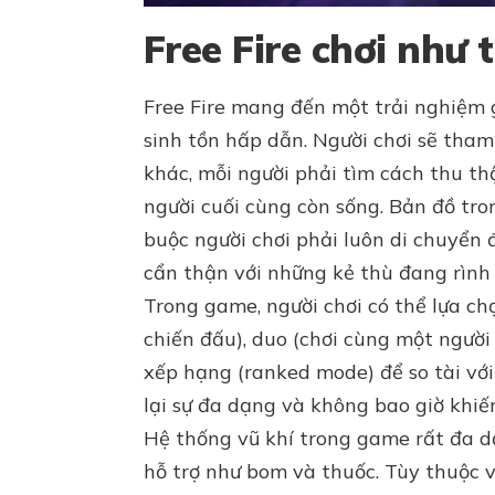
Free Fire chơi như 
Free Fire mang đến một trải nghiệm 
sinh tồn hấp dẫn. Người chơi sẽ tham 
khác, mỗi người phải tìm cách thu thậ
người cuối cùng còn sống. Bản đồ trong
buộc người chơi phải luôn di chuyển 
cẩn thận với những kẻ thù đang rình
Trong game, người chơi có thể lựa ch
chiến đấu), duo (chơi cùng một người
xếp hạng (ranked mode) để so tài vớ
lại sự đa dạng và không bao giờ khi
Hệ thống vũ khí trong game rất đa dạ
hỗ trợ như bom và thuốc. Tùy thuộc v