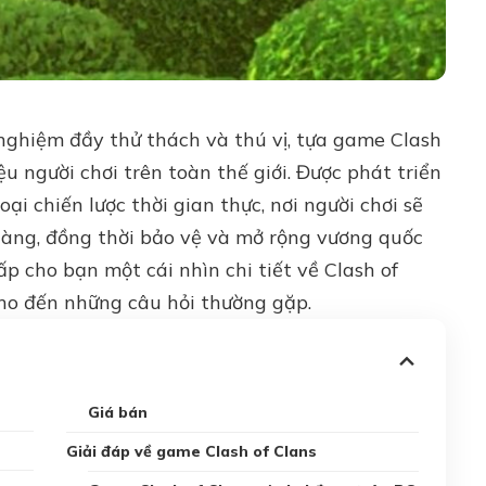
nghiệm đầy thử thách và thú vị, tựa game Clash
u người chơi trên toàn thế giới. Được phát triển
oại chiến lược thời gian thực, nơi người chơi sẽ
làng, đồng thời bảo vệ và mở rộng vương quốc
ấp cho bạn một cái nhìn chi tiết về Clash of
 cho đến những câu hỏi thường gặp.
Giá bán
Giải đáp về game Clash of Clans