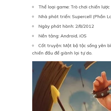
Thể loại game: Trò chơi chiến lược
Nhà phát triển: Supercell (Phần L
Ngày phát hành: 2/8/2012
Nền tảng: Android, iOS
Cốt truyện: Một bộ tộc sống yên b
chiến đấu để giành lại tự do.