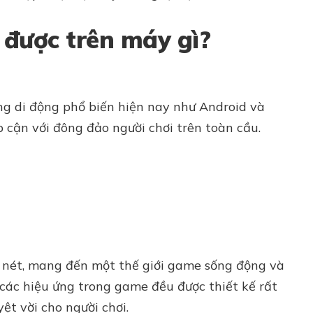
i được trên máy gì?
ảng di động phổ biến hiện nay như Android và
 cận với đông đảo người chơi trên toàn cầu.
c nét, mang đến một thế giới game sống động và
và các hiệu ứng trong game đều được thiết kế rất
ệt vời cho người chơi.