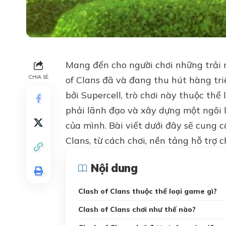
Mang đến cho người chơi những trải 
CHIA SẺ
of Clans đã và đang thu hút hàng triệ
bởi Supercell, trò chơi này thuộc thể l
phải lãnh đạo và xây dựng một ngôi 
của mình. Bài viết dưới đây sẽ cung c
Clans, từ cách chơi, nền tảng hỗ trợ
Nội dung
Clash of Clans thuộc thể loại game gì?
Clash of Clans chơi như thế nào?