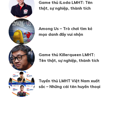
Game thủ iLoda LMHT: Tên
thật, sự nghiệp, thành tích
Among Us – Trò chơi tìm kẻ
mạo danh đầy vui nhộn
Game thủ Killerqueen LMHT:
Tên thật, sự nghiệp, thành tích
Tuyển thủ LMHT Việt Nam xuất
sắc – Những cái tên huyền thoại