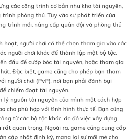
ựng các công trình cơ bản như kho tài nguyên,
 trình phòng thủ. Tùy vào sự phát triển của
ông trình mới, nâng cấp quân đội và phòng thủ
nh hoạt, người chơi có thể chọn tham gia vào các
các người chơi khác để thành lập một bộ tộc.
iến đấu để cướp bóc tài nguyên, hoặc tham gia
 chức. Đặc biệt, game cũng cho phép bạn tham
ới người chơi (PvP), nơi bạn phải đánh bại
 để chiếm đoạt tài nguyên.
n lý nguồn tài nguyên của mình một cách hợp
sao cho phù hợp với tình hình thực tế. Bạn cũng
công từ các bộ tộc khác, do đó việc xây dựng
 rất quan trọng. Ngoài ra, game cũng cung cấp
ản cập nhật định kỳ, mang lại sự mới mẻ cho