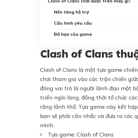
Clash of Clans chơi được trên máy gì?
Nền tảng hỗ trợ
Cấu hình yêu cầu
Đồ họa của game
Clash of Clans thuộ
Clash of Clans là một tựa game chiến
chơi tham gia vào các trận chiến giữ
đóng vai trò là người lãnh đạo một b
triển ngôi làng, đồng thời tổ chức c
rộng lãnh thổ. Tựa game này kết hợp
bạn sẽ phải cân nhắc và đưa ra các q
mình.
Tựa game: Clash of Clans