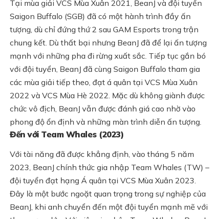
Tại mùa giải VCS Mùa Xuân 2021, BeanJ và đội tuyển
Saigon Buffalo (SGB) đã có một hành trình đầy ấn
tượng, dù chỉ đứng thứ 2 sau GAM Esports trong trận
chung kết. Dù thất bại nhưng BeanJ đã để lại ấn tượng
mạnh với những pha đi rừng xuất sắc. Tiếp tục gắn bó
với đội tuyển, BeanJ đã cùng Saigon Buffalo tham gia
các mùa giải tiếp theo, đạt á quân tại VCS Mùa Xuân
2022 và VCS Mùa Hè 2022. Mặc dù không giành được
chức vô địch, BeanJ vẫn được đánh giá cao nhờ vào
phong độ ổn định và những màn trình diễn ấn tượng.
Đến với Team Whales (2023)
Với tài năng đã được khẳng định, vào tháng 5 năm
2023, BeanJ chính thức gia nhập Team Whales (TW) –
đội tuyển đạt hạng Á quân tại VCS Mùa Xuân 2023.
Đây là một bước ngoặt quan trọng trong sự nghiệp của
BeanJ, khi anh chuyển đến một đội tuyển mạnh mẽ với