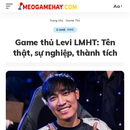
Aa
Trang chủ
•
Game Thủ
GAME THỦ
Game thủ Levi LMHT: Tên
thật, sự nghiệp, thành tích