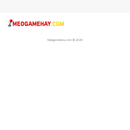
Meogamehay.com © 2026