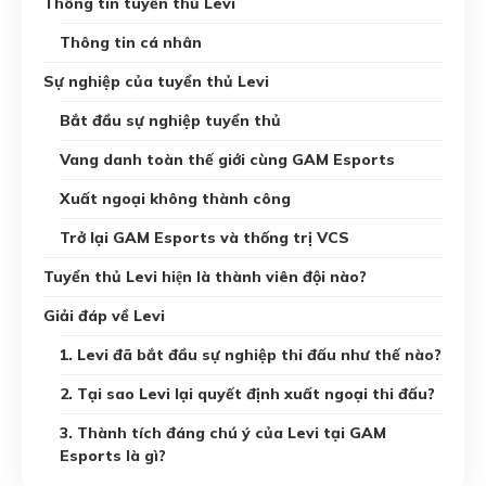
Thông tin tuyển thủ Levi
Thông tin cá nhân
Sự nghiệp của tuyển thủ Levi
Bắt đầu sự nghiệp tuyển thủ
Vang danh toàn thế giới cùng GAM Esports
Xuất ngoại không thành công
Trở lại GAM Esports và thống trị VCS
Tuyển thủ Levi hiện là thành viên đội nào?
Giải đáp về Levi
1. Levi đã bắt đầu sự nghiệp thi đấu như thế nào?
2. Tại sao Levi lại quyết định xuất ngoại thi đấu?
3. Thành tích đáng chú ý của Levi tại GAM
Esports là gì?