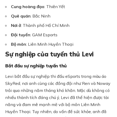
Cung hoàng đạo
: Thiên Yết
Quê quán
: Bắc Ninh
Nơi ở
: Thành phố Hồ Chí Minh
Đội tuyển
: GAM Esports
Bộ môn
: Liên Minh Huyền Thoại
Sự nghiệp của tuyển thủ Levi
Bắt đầu sự nghiệp tuyển thủ
Levi bắt đầu sự nghiệp thi đấu eSports trong màu áo
SkyRed, nơi anh cùng các đồng đội như Ren và Noway
trải qua những năm tháng khó khăn. Mặc dù không có
nhiều thành tích đáng chú ý, Levi đã thể hiện được tài
năng và đam mê mạnh mẽ với bộ môn Liên Minh
Huyền Thoại. Tuy nhiên, do vấn đề sức khỏe, anh đã