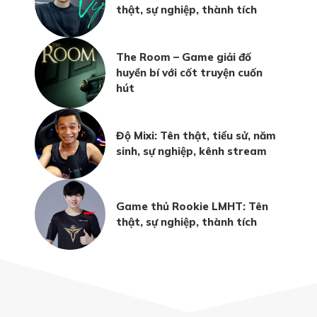
thật, sự nghiệp, thành tích
The Room – Game giải đố
huyền bí với cốt truyện cuốn
hút
Độ Mixi: Tên thật, tiểu sử, năm
sinh, sự nghiệp, kênh stream
Game thủ Rookie LMHT: Tên
thật, sự nghiệp, thành tích