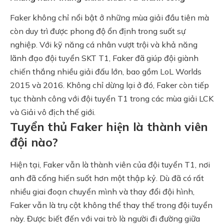
Faker không chỉ nổi bật ở những mùa giải đầu tiên mà
còn duy trì được phong độ ổn định trong suốt sự
nghiệp. Với kỹ năng cá nhân vượt trội và khả năng
lãnh đạo đội tuyển SKT T1, Faker đã giúp đội giành
chiến thắng nhiều giải đấu lớn, bao gồm LoL Worlds
2015 và 2016. Không chỉ dừng lại ở đó, Faker còn tiếp
tục thành công với đội tuyển T1 trong các mùa giải LCK
và Giải vô địch thế giới.
Tuyển thủ Faker hiện là thành viên
đội nào?
Hiện tại, Faker vẫn là thành viên của đội tuyển T1, nơi
anh đã cống hiến suốt hơn một thập kỷ. Dù đã có rất
nhiều giai đoạn chuyển mình và thay đổi đội hình,
Faker vẫn là trụ cột không thể thay thế trong đội tuyển
này. Được biết đến với vai trò là người đi đường giữa