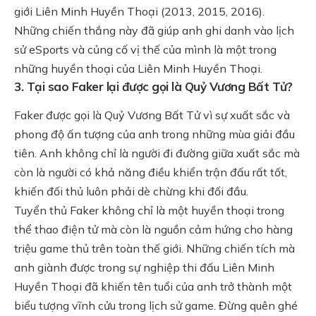
giới Liên Minh Huyền Thoại (2013, 2015, 2016).
Những chiến thắng này đã giúp anh ghi danh vào lịch
sử eSports và củng cố vị thế của mình là một trong
những huyền thoại của Liên Minh Huyền Thoại.
3. Tại sao Faker lại được gọi là Quỷ Vương Bất Tử?
Faker được gọi là Quỷ Vương Bất Tử vì sự xuất sắc và
phong độ ấn tượng của anh trong những mùa giải đầu
tiên. Anh không chỉ là người đi đường giữa xuất sắc mà
còn là người có khả năng điều khiển trận đấu rất tốt,
khiến đối thủ luôn phải dè chừng khi đối đầu.
Tuyển thủ Faker không chỉ là một huyền thoại trong
thể thao điện tử mà còn là nguồn cảm hứng cho hàng
triệu game thủ trên toàn thế giới. Những chiến tích mà
anh giành được trong sự nghiệp thi đấu Liên Minh
Huyền Thoại đã khiến tên tuổi của anh trở thành một
biểu tượng vĩnh cửu trong lịch sử game. Đừng quên ghé