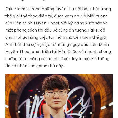
Faker là một trong những tuyển thủ nổi bật nhất trong
thế giới thể thao điện tử, được xem như là biểu tượng
của Liên Minh Huyền Thoại. Với kỹ năng xuất sắc và
một phong cách thi đấu vô cùng ấn tượng, Faker đã
chinh phục hàng triệu fan hâm mộ trên toàn thế giới.
Anh bắt đầu sự nghiệp từ những ngày đầu Liên Minh
Huyền Thoại phát triển tại Hàn Quốc, và nhanh chóng
chứng tỏ tài năng của mình. Dưới đây là một số thông
tin cá nhân của game thủ này: