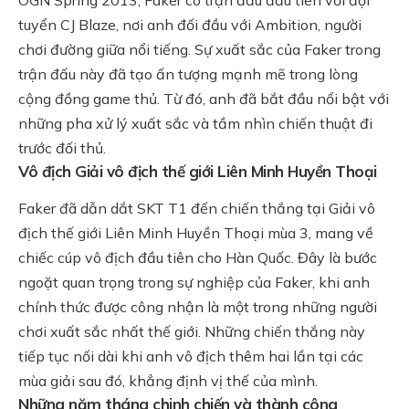
tuyển CJ Blaze, nơi anh đối đầu với Ambition, người
chơi đường giữa nổi tiếng. Sự xuất sắc của Faker trong
trận đấu này đã tạo ấn tượng mạnh mẽ trong lòng
cộng đồng game thủ. Từ đó, anh đã bắt đầu nổi bật với
những pha xử lý xuất sắc và tầm nhìn chiến thuật đi
trước đối thủ.
Vô địch Giải vô địch thế giới Liên Minh Huyền Thoại
Faker đã dẫn dắt SKT T1 đến chiến thắng tại Giải vô
địch thế giới Liên Minh Huyền Thoại mùa 3, mang về
chiếc cúp vô địch đầu tiên cho Hàn Quốc. Đây là bước
ngoặt quan trọng trong sự nghiệp của Faker, khi anh
chính thức được công nhận là một trong những người
chơi xuất sắc nhất thế giới. Những chiến thắng này
tiếp tục nối dài khi anh vô địch thêm hai lần tại các
mùa giải sau đó, khẳng định vị thế của mình.
Những năm tháng chinh chiến và thành công