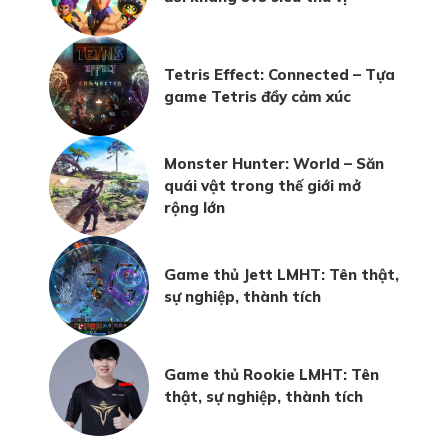
Tetris Effect: Connected – Tựa
game Tetris đầy cảm xúc
Monster Hunter: World – Săn
quái vật trong thế giới mở
rộng lớn
Game thủ Jett LMHT: Tên thật,
sự nghiệp, thành tích
Game thủ Rookie LMHT: Tên
thật, sự nghiệp, thành tích