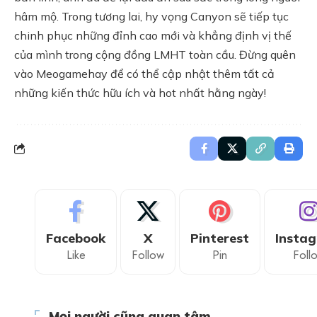
hâm mộ. Trong tương lai, hy vọng Canyon sẽ tiếp tục
chinh phục những đỉnh cao mới và khẳng định vị thế
của mình trong cộng đồng LMHT toàn cầu. Đừng quên
vào
Meogamehay
để có thể cập nhật thêm tất cả
những kiến thức hữu ích và hot nhất hằng ngày!
Facebook
X
Pinterest
Insta
Like
Follow
Pin
Foll
Mọi người cũng quan tâm