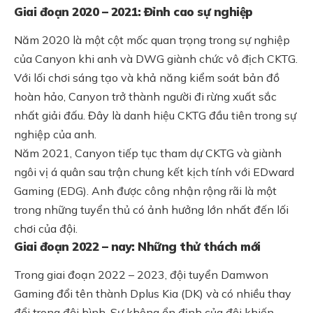
Giai đoạn 2020 – 2021: Đỉnh cao sự nghiệp
Năm 2020 là một cột mốc quan trọng trong sự nghiệp
của Canyon khi anh và DWG giành chức vô địch CKTG.
Với lối chơi sáng tạo và khả năng kiểm soát bản đồ
hoàn hảo, Canyon trở thành người đi rừng xuất sắc
nhất giải đấu. Đây là danh hiệu CKTG đầu tiên trong sự
nghiệp của anh.
Năm 2021, Canyon tiếp tục tham dự CKTG và giành
ngôi vị á quân sau trận chung kết kịch tính với EDward
Gaming (EDG). Anh được công nhận rộng rãi là một
trong những tuyển thủ có ảnh hưởng lớn nhất đến lối
chơi của đội.
Giai đoạn 2022 – nay: Những thử thách mới
Trong giai đoạn 2022 – 2023, đội tuyển Damwon
Gaming đổi tên thành Dplus Kia (DK) và có nhiều thay
đổi trong đội hình. Sự không ổn định của đội khiến