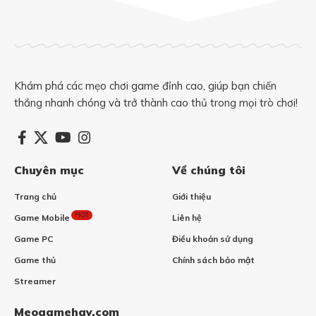
Khám phá các mẹo chơi game đỉnh cao, giúp bạn chiến
thắng nhanh chóng và trở thành cao thủ trong mọi trò chơi!
Chuyên mục
Về chúng tôi
Trang chủ
Giới thiệu
HOT
Game Mobile
Liên hệ
Game PC
Điều khoản sử dụng
Game thủ
Chính sách bảo mật
Streamer
Meogamehay.com