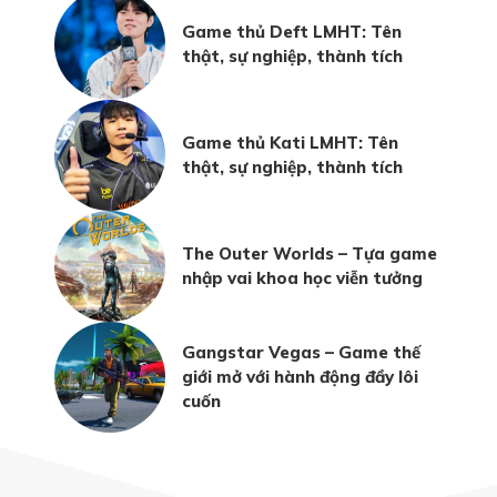
Game thủ Deft LMHT: Tên
thật, sự nghiệp, thành tích
Game thủ Kati LMHT: Tên
thật, sự nghiệp, thành tích
The Outer Worlds – Tựa game
nhập vai khoa học viễn tưởng
Gangstar Vegas – Game thế
giới mở với hành động đầy lôi
cuốn