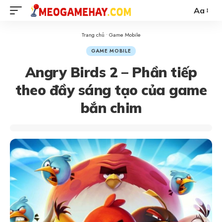
Aa
Trang chủ
•
Game Mobile
GAME MOBILE
Angry Birds 2 – Phần tiếp
theo đầy sáng tạo của game
bắn chim