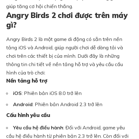
giúp tăng cơ hội chiến thắng.
Angry Birds 2 chơi được trên máy
gì?
Angry Birds 2 là một game di động có sẵn trên nền
tảng iOS và Android, giúp người chơi dễ dàng tải và
chơi trên các thiết bị của mình. Dưới đây là những
thông tin chi tiết về nền tảng hỗ trợ và yêu cầu cấu
hình của trò chơi:
Nền tảng hỗ trợ
iOS
: Phiên bản iOS 8.0 trở lên
Android
: Phiên bản Android 2.3 trở lên
Cấu hình yêu cầu
Yêu cầu hệ điều hành
: Đối với Android, game yêu
cầu hệ điều hành từ phiên bản 2.3 trở lên. Còn đối với