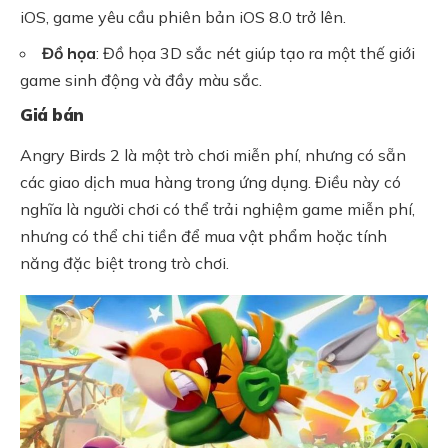
iOS, game yêu cầu phiên bản iOS 8.0 trở lên.
Đồ họa
: Đồ họa 3D sắc nét giúp tạo ra một thế giới
game sinh động và đầy màu sắc.
Giá bán
Angry Birds 2 là một trò chơi miễn phí, nhưng có sẵn
các giao dịch mua hàng trong ứng dụng. Điều này có
nghĩa là người chơi có thể trải nghiệm game miễn phí,
nhưng có thể chi tiền để mua vật phẩm hoặc tính
năng đặc biệt trong trò chơi.